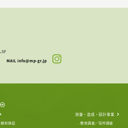
5F
67
MAIL
info@mp-gr.jp
測量・造成・設計事業
査解析保証
- 敷地調査／役所調査