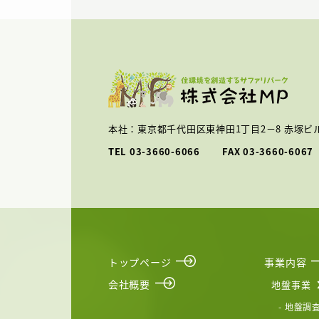
本社：
東京都千代田区東神田1丁目2－8 赤塚ビル
TEL
03-3660-6066
FAX
03-3660-60
トップページ
事業内容
会社概要
地盤事業
- 地盤調